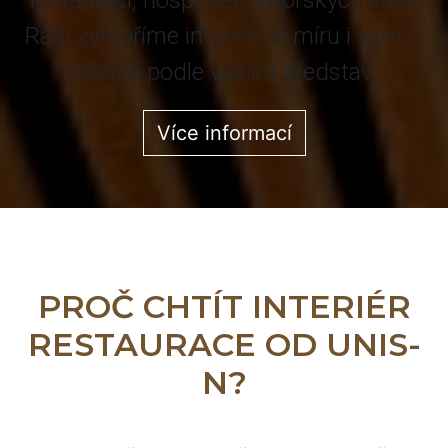
restaurací, hospůdek a horských chat.
Rádi vytvoříme interiér na míru i vám –
přesně podle vašich představ.
Více informací
PROČ CHTÍT INTERIÉR
RESTAURACE OD UNIS-
N?